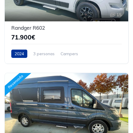
15
Randger R602
71.900€
2024
3 personas
Campers
Reservada