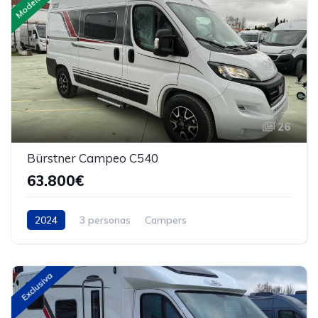
26
Bürstner Campeo C540
63.800€
2024
3 personas
Campers
Exclusiva