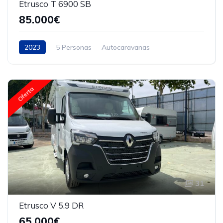
Etrusco T 6900 SB
85.000€
2023
5 Personas
Autocaravanas
Oferta
31
Etrusco V 5.9 DR
65.000€