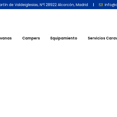
rtín de Valdeiglesias, Nº1 28922 Alcorcón, Madrid
info@
vanas
Campers
Equipamiento
Servicios Cara