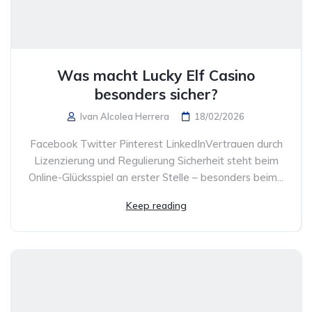
Was macht Lucky Elf Casino
besonders sicher?
Ivan Alcolea Herrera
18/02/2026
Facebook Twitter Pinterest LinkedInVertrauen durch
Lizenzierung und Regulierung Sicherheit steht beim
Online-Glücksspiel an erster Stelle – besonders beim...
Keep reading