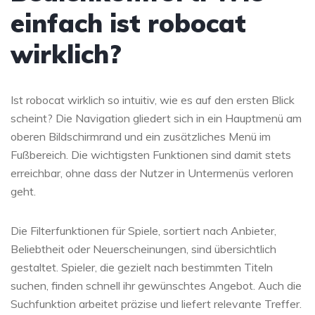
einfach ist robocat
wirklich?
Ist robocat wirklich so intuitiv, wie es auf den ersten Blick
scheint? Die Navigation gliedert sich in ein Hauptmenü am
oberen Bildschirmrand und ein zusätzliches Menü im
Fußbereich. Die wichtigsten Funktionen sind damit stets
erreichbar, ohne dass der Nutzer in Untermenüs verloren
geht.
Die Filterfunktionen für Spiele, sortiert nach Anbieter,
Beliebtheit oder Neuerscheinungen, sind übersichtlich
gestaltet. Spieler, die gezielt nach bestimmten Titeln
suchen, finden schnell ihr gewünschtes Angebot. Auch die
Suchfunktion arbeitet präzise und liefert relevante Treffer.