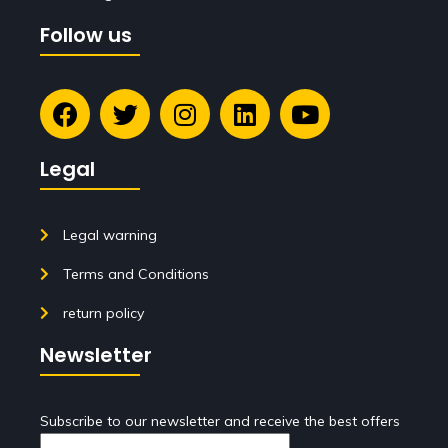
Follow us
Legal
Legal warning
Terms and Conditions
return policy
Newsletter
Subscribe to our newsletter and receive the best offers