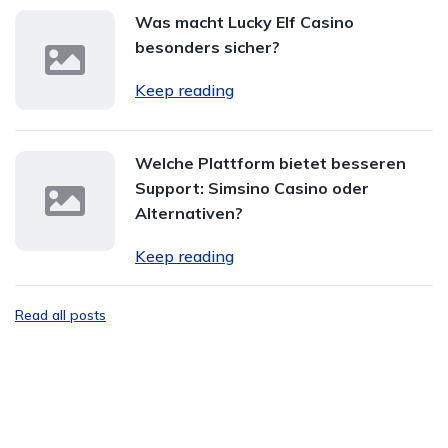
Was macht Lucky Elf Casino
besonders sicher?
Keep reading
Welche Plattform bietet besseren
Support: Simsino Casino oder
Alternativen?
Keep reading
Read all posts