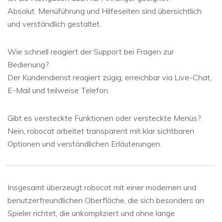
Absolut. Menüführung und Hilfeseiten sind übersichtlich
und verständlich gestaltet.
Wie schnell reagiert der Support bei Fragen zur
Bedienung?
Der Kundendienst reagiert zügig, erreichbar via Live-Chat,
E-Mail und teilweise Telefon.
Gibt es versteckte Funktionen oder versteckte Menüs?
Nein, robocat arbeitet transparent mit klar sichtbaren
Optionen und verständlichen Erläuterungen.
Insgesamt überzeugt robocat mit einer modernen und
benutzerfreundlichen Oberfläche, die sich besonders an
Spieler richtet, die unkompliziert und ohne lange