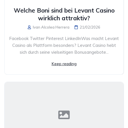
Welche Boni sind bei Levant Casino
wirklich attraktiv?
Ivan Alcolea Herrera
21/02/2026
Facebook Twitter Pinterest LinkedInWas macht Levant
Casino als Plattform besonders? Levant Casino hebt
sich durch seine vielseitigen Bonusangebote...
Keep reading