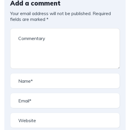
Add a comment
Your email address will not be published.
Required
fields are marked
*