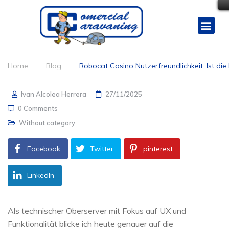
Home
Blog
Robocat Casino Nutzerfreundlichkeit: Ist die 
Ivan Alcolea Herrera
27/11/2025
0 Comments
Without category
Facebook
Twitter
pinterest
LinkedIn
Als technischer Oberserver mit Fokus auf UX und
Funktionalität blicke ich heute genauer auf die