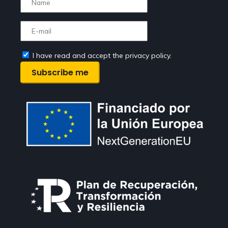
I have read and accept the privacy policy.