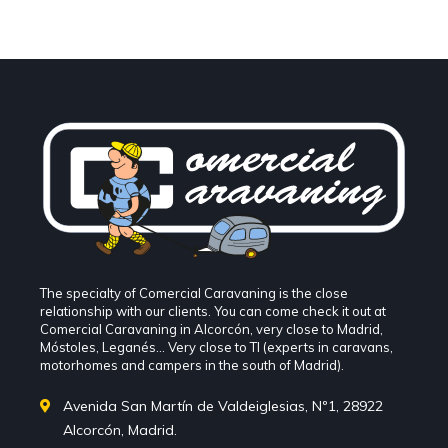
The specialty of Comercial Caravaning is the close
relationship with our clients. You can come check it out at
Comercial Caravaning in Alcorcón, very close to Madrid,
Móstoles, Leganés... Very close to TI (experts in caravans,
motorhomes and campers in the south of Madrid).
Avenida San Martín de Valdeiglesias, Nº1, 28922
Alcorcón, Madrid.