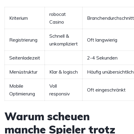
robocat
Kriterium
Branchendurchschnitt
Casino
Schnell &
Registrierung
Oft langwierig
unkompliziert
Seitenladezeit
2-4 Sekunden
Menüstruktur
Klar & logisch
Häufig unübersichtlich
Mobile
Voll
Oft eingeschränkt
Optimierung
responsiv
Warum scheuen
manche Spieler trotz