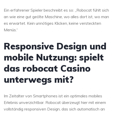
Ein erfahrener Spieler beschreibt es so: „Robocat fühlt sich
an wie eine gut geölte Maschine, wo alles dort ist, wo man
es erwartet. Kein unnötiges Klicken, keine versteckten
Menüs.“
Responsive Design und
mobile Nutzung: spielt
das robocat Casino
unterwegs mit?
Im Zeitalter von Smartphones ist ein optimales mobiles
Erlebnis unverzichtbar. Robocat überzeugt hier mit einem
vollständig responsiven Design, das sich automatisch an