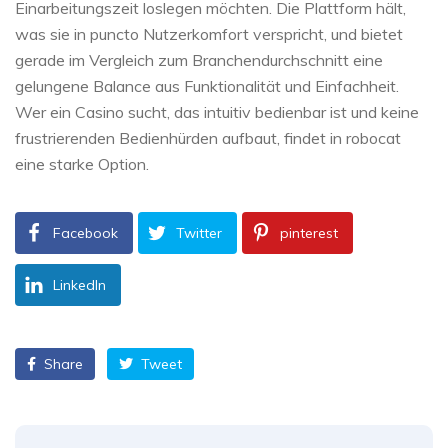
Einarbeitungszeit loslegen möchten. Die Plattform hält,
was sie in puncto Nutzerkomfort verspricht, und bietet
gerade im Vergleich zum Branchendurchschnitt eine
gelungene Balance aus Funktionalität und Einfachheit.
Wer ein Casino sucht, das intuitiv bedienbar ist und keine
frustrierenden Bedienhürden aufbaut, findet in robocat
eine starke Option.
Facebook
Twitter
pinterest
LinkedIn
Share
Tweet