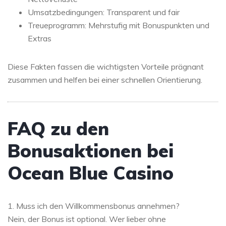
Umsatzbedingungen: Transparent und fair
Treueprogramm: Mehrstufig mit Bonuspunkten und
Extras
Diese Fakten fassen die wichtigsten Vorteile prägnant
zusammen und helfen bei einer schnellen Orientierung.
FAQ zu den
Bonusaktionen bei
Ocean Blue Casino
1. Muss ich den Willkommensbonus annehmen?
Nein, der Bonus ist optional. Wer lieber ohne