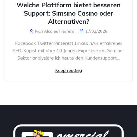
Welche Plattform bietet besseren
Support: Simsino Casino oder
Alternativen?
Ivan Alcolea Herrera
17/02/2026
Facebook Twitter Pinterest LinkedInAls erfahrener
SEO-Kopist mit über 10 Jahren Expertise im iGaming-
Sektor analysiere ich heute den Kundensupport...
Keep reading