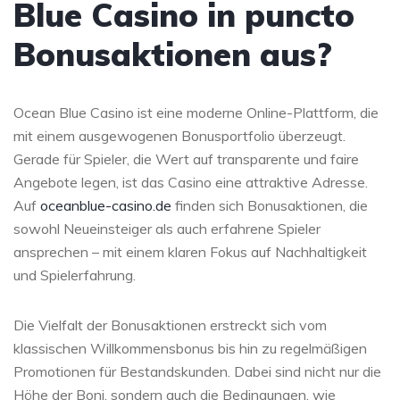
Blue Casino in puncto
Bonusaktionen aus?
Ocean Blue Casino ist eine moderne Online-Plattform, die
mit einem ausgewogenen Bonusportfolio überzeugt.
Gerade für Spieler, die Wert auf transparente und faire
Angebote legen, ist das Casino eine attraktive Adresse.
Auf
oceanblue-casino.de
finden sich Bonusaktionen, die
sowohl Neueinsteiger als auch erfahrene Spieler
ansprechen – mit einem klaren Fokus auf Nachhaltigkeit
und Spielerfahrung.
Die Vielfalt der Bonusaktionen erstreckt sich vom
klassischen Willkommensbonus bis hin zu regelmäßigen
Promotionen für Bestandskunden. Dabei sind nicht nur die
Höhe der Boni, sondern auch die Bedingungen, wie