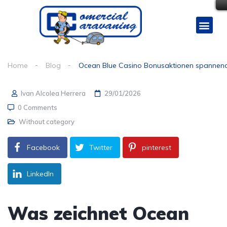
Home
Blog
Ocean Blue Casino Bonusaktionen spannend u
Ivan Alcolea Herrera
29/01/2026
0 Comments
Without category
Facebook
Twitter
pinterest
LinkedIn
Was zeichnet Ocean