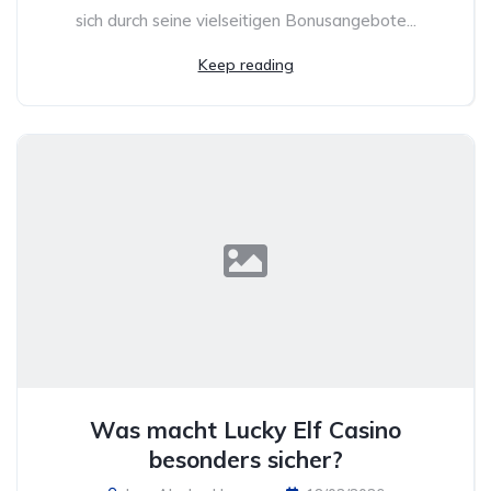
sich durch seine vielseitigen Bonusangebote...
Keep reading
Was macht Lucky Elf Casino
besonders sicher?