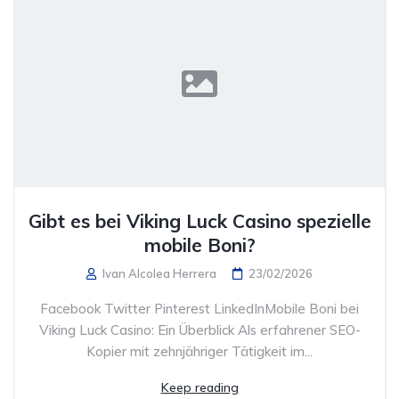
Gibt es bei Viking Luck Casino spezielle
mobile Boni?
Ivan Alcolea Herrera
23/02/2026
Facebook Twitter Pinterest LinkedInMobile Boni bei
Viking Luck Casino: Ein Überblick Als erfahrener SEO-
Kopier mit zehnjähriger Tätigkeit im...
Keep reading