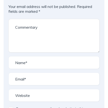
Your email address will not be published.
Required
fields are marked
*