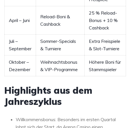
25 % Reload-
Reload-Boni &
April – Juni
Bonus + 10 %
Cashback
Cashback
Juli –
Sommer-Specials
Extra Freispiele
September
& Turniere
& Slot-Turniere
Oktober –
Weihnachtsbonus
Höhere Boni für
Dezember
& VIP-Programme
Stammspieler
Highlights aus dem
Jahreszyklus
Willkommensbonus: Besonders im ersten Quartal
lohnt sich der Start, da Arena Casino einen