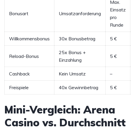
Max.
Einsatz
Bonusart
Umsatzanforderung
pro
Runde
Willkommensbonus
30x Bonusbetrag
5 €
25x Bonus +
Reload-Bonus
5 €
Einzahlung
Cashback
Kein Umsatz
–
Freispiele
40x Gewinnbetrag
5 €
Mini-Vergleich: Arena
Casino vs. Durchschnitt