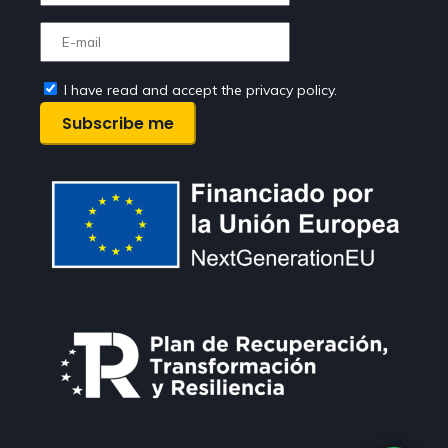
I have read and accept the privacy policy.