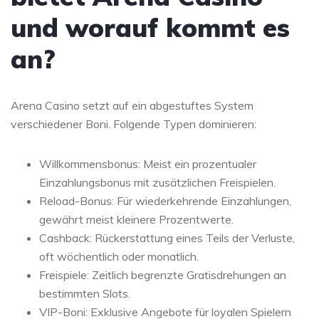
und worauf kommt es
an?
Arena Casino setzt auf ein abgestuftes System
verschiedener Boni. Folgende Typen dominieren:
Willkommensbonus: Meist ein prozentualer
Einzahlungsbonus mit zusätzlichen Freispielen.
Reload-Bonus: Für wiederkehrende Einzahlungen,
gewährt meist kleinere Prozentwerte.
Cashback: Rückerstattung eines Teils der Verluste,
oft wöchentlich oder monatlich.
Freispiele: Zeitlich begrenzte Gratisdrehungen an
bestimmten Slots.
VIP-Boni: Exklusive Angebote für loyalen Spielern