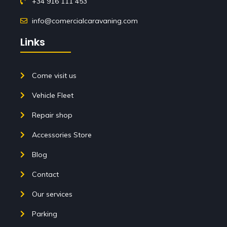
+34 916 111 453
info@comercialcaravaning.com
Links
Come visit us
Vehicle Fleet
Repair shop
Accessories Store
Blog
Contact
Our services
Parking