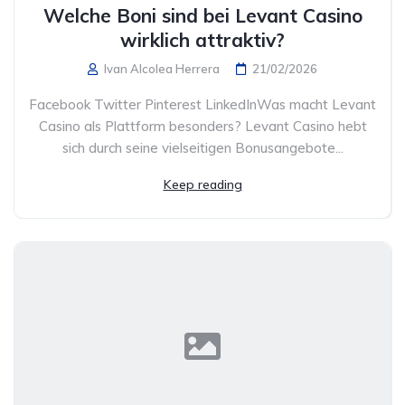
Welche Boni sind bei Levant Casino
wirklich attraktiv?
Ivan Alcolea Herrera
21/02/2026
Facebook Twitter Pinterest LinkedInWas macht Levant
Casino als Plattform besonders? Levant Casino hebt
sich durch seine vielseitigen Bonusangebote...
Keep reading