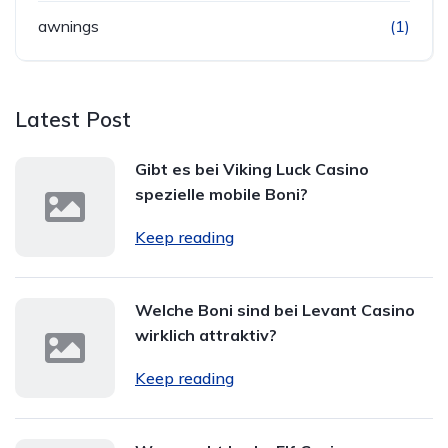
awnings
(1)
Latest Post
Gibt es bei Viking Luck Casino
spezielle mobile Boni?
Keep reading
Welche Boni sind bei Levant Casino
wirklich attraktiv?
Keep reading