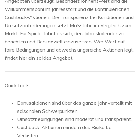
Angeboten überzeugt. Besonders lohnenswert sind die
Willkommensboni im Jahresstart und die kontinuierlichen
Cashback-Aktionen. Die Transparenz bei Konditionen und
Umsatzanforderungen setzt Maßstäbe im Vergleich zum
Markt. Für Spieler lohnt es sich, den Jahreskalender zu
beachten und Boni gezielt einzusetzen. Wer Wert auf
faire Bedingungen und abwechslungsreiche Aktionen legt,
findet hier ein solides Angebot.
Quick facts:
Bonusaktionen sind über das ganze Jahr verteilt mit
saisonalen Schwerpunkten.
Umsatzbedingungen sind moderat und transparent.
Cashback-Aktionen mindern das Risiko bei
Verlusten.