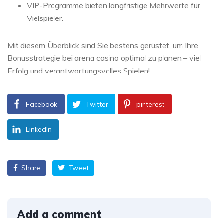
VIP-Programme bieten langfristige Mehrwerte für
Vielspieler.
Mit diesem Überblick sind Sie bestens gerüstet, um Ihre
Bonusstrategie bei arena casino optimal zu planen – viel
Erfolg und verantwortungsvolles Spielen!
Facebook
Twitter
pinterest
LinkedIn
Share
Tweet
Add a comment