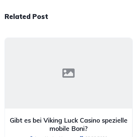
Related Post
Gibt es bei Viking Luck Casino spezielle
mobile Boni?