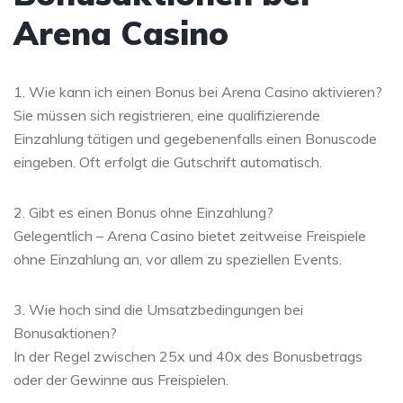
Arena Casino
1. Wie kann ich einen Bonus bei Arena Casino aktivieren?
Sie müssen sich registrieren, eine qualifizierende
Einzahlung tätigen und gegebenenfalls einen Bonuscode
eingeben. Oft erfolgt die Gutschrift automatisch.
2. Gibt es einen Bonus ohne Einzahlung?
Gelegentlich – Arena Casino bietet zeitweise Freispiele
ohne Einzahlung an, vor allem zu speziellen Events.
3. Wie hoch sind die Umsatzbedingungen bei
Bonusaktionen?
In der Regel zwischen 25x und 40x des Bonusbetrags
oder der Gewinne aus Freispielen.